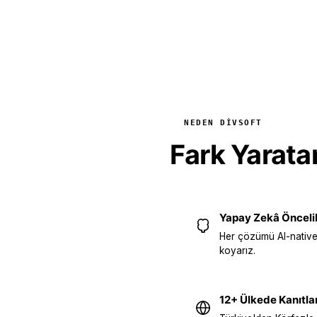
NEDEN DIVSOFT
Fark Yarat
Yapay Zekâ Öncelik
Her çözümü AI-native
koyarız.
12+ Ülkede Kanıtla