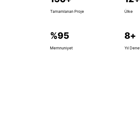
Tamamlanan Proje
Ülke
%95
8+
Memnuniyet
Yıl Den