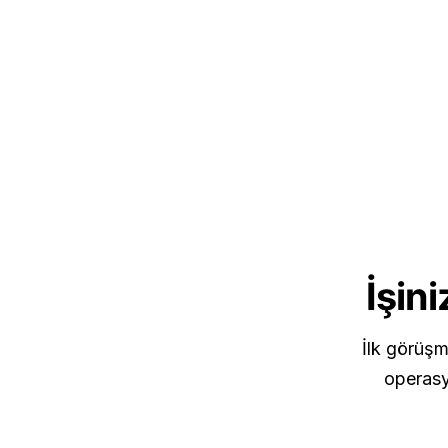
İşin
İlk görüşm
operasyo