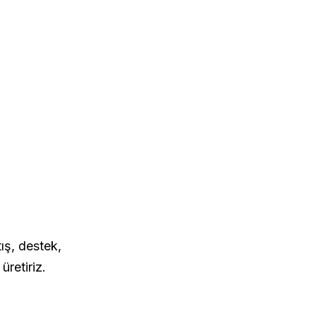
mleri
ış, destek,
üretiriz.