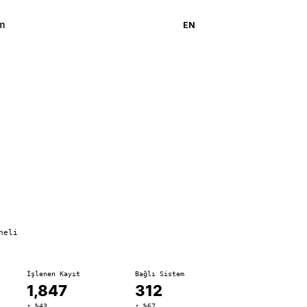
im
Demo Al
TR
EN
neli
İşlenen Kayıt
Bağlı Sistem
1,847
312
↑ %43
↑ %67