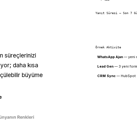
r
Yanıt Süresi — Son 7 G
Örnek Aktivite
 süreçlerinizi
WhatsApp Ajan
—
yeni 
ıyor; daha kısa
Lead Gen
—
3 yeni for
ölçülebilir büyüme
CRM Sync
—
HubSpot 
e
ünyanın Renkleri