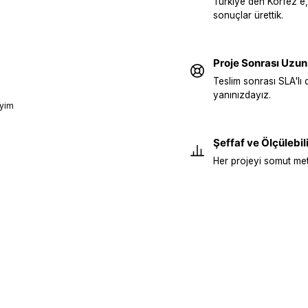
Türkiye'den Körfez'e,
sonuçlar ürettik.
Proje Sonrası Uzun
Teslim sonrası SLA'lı 
yanınızdayız.
eyim
Şeffaf ve Ölçülebili
Her projeyi somut metr