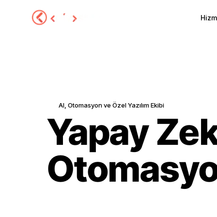
Hizm
Hizmetler
Hakkımızda
AI, Otomasyon ve Özel Yazılım Ekibi
Portföy
Yapay Zek
Sektörel Çözümler
Otomasyon
Blog
SSS
Yeni
İletişim