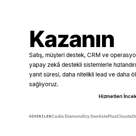
Müşterile
🇹🇷 Türkçe
🇬🇧 English
Kazanın
Demo Talep Et
Satış, müşteri destek, CRM ve operasyon
yapay zekâ destekli sistemlerle hızlandır
yanıt süresi, daha nitelikli lead ve daha 
sağlıyoruz.
Demo Talep Et
Hizmetleri İncel
Codia Diamond
İzy Dentiste
PlusClouds
D
GÜVENILEN