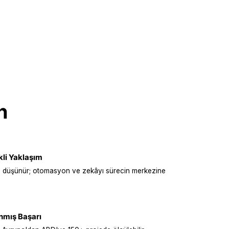
an
Teknoloji Ortağı
li Yaklaşım
 düşünür; otomasyon ve zekâyı sürecin merkezine
nmış Başarı