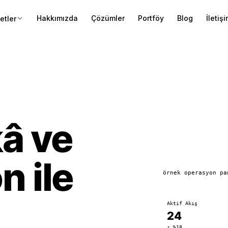
Hakkımızda
Çözümler
Portföy
Blog
İletiş
etler
â ve
 ile
örnek operasyon pa
Aktif Akış
24
↑ %18