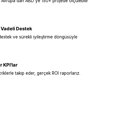
 Avrupa'dan ABD'ye 150+ projede ölçülebilir
 Vadeli Destek
destek ve sürekli iyileştirme döngüsüyle
r KPI'lar
iklerle takip eder, gerçek ROI raporlarız.