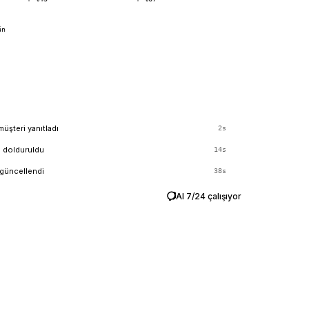
ün
müşteri yanıtladı
2s
m dolduruldu
14s
güncellendi
38s
AI 7/24 çalışıyor