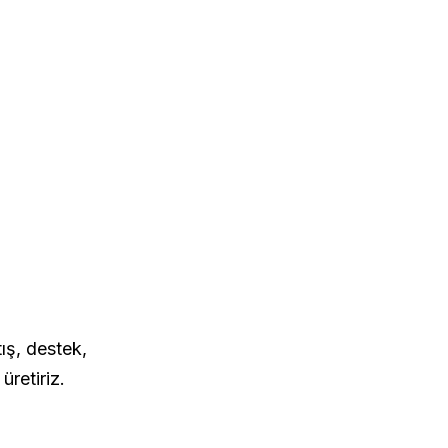
mleri
ış, destek,
üretiriz.