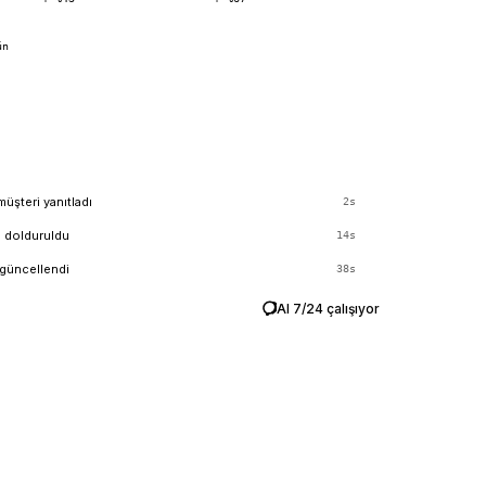
ün
müşteri yanıtladı
2s
m dolduruldu
14s
güncellendi
38s
AI 7/24 çalışıyor