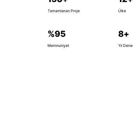
Tamamlanan Proje
Ülke
%95
8+
Memnuniyet
Yıl Den