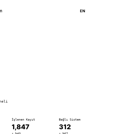
im
Demo Al
TR
EN
neli
İşlenen Kayıt
Bağlı Sistem
1,847
312
↑ %43
↑ %67