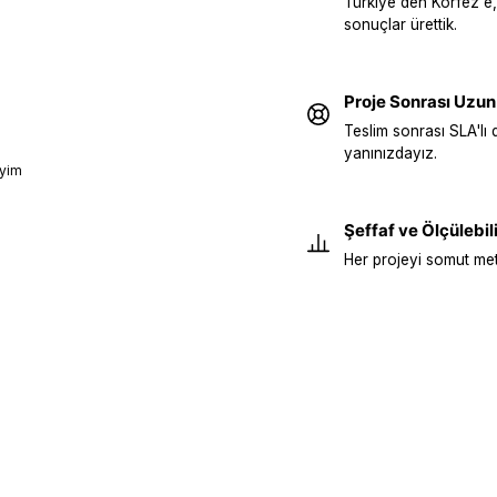
Türkiye'den Körfez'e,
sonuçlar ürettik.
Proje Sonrası Uzun
Teslim sonrası SLA'lı 
yanınızdayız.
eyim
Şeffaf ve Ölçülebili
Her projeyi somut metr