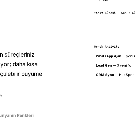
r
Yanıt Süresi — Son 7 G
Örnek Aktivite
 süreçlerinizi
WhatsApp Ajan
—
yeni 
ıyor; daha kısa
Lead Gen
—
3 yeni for
ölçülebilir büyüme
CRM Sync
—
HubSpot 
e
ünyanın Renkleri