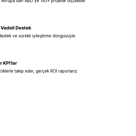
 Avrupa'dan ABD'ye 150+ projede ölçülebilir
 Vadeli Destek
destek ve sürekli iyileştirme döngüsüyle
r KPI'lar
iklerle takip eder, gerçek ROI raporlarız.