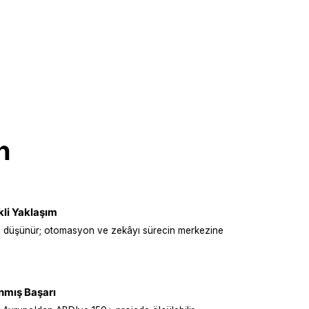
an
Teknoloji Ortağı
li Yaklaşım
 düşünür; otomasyon ve zekâyı sürecin merkezine
nmış Başarı