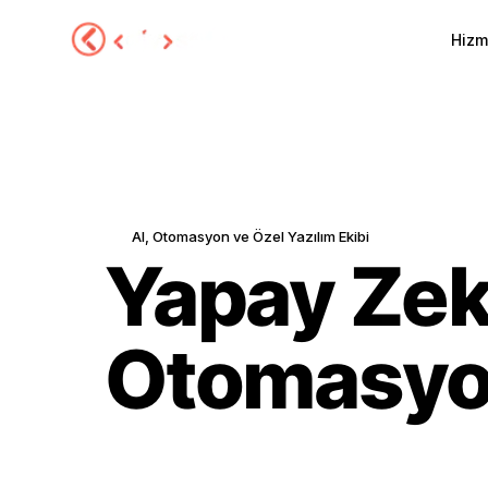
Hizm
Hizmetler
Hakkımızda
AI, Otomasyon ve Özel Yazılım Ekibi
Portföy
Yapay Zek
Sektörel Çözümler
Otomasyon
Blog
SSS
Yeni
İletişim