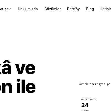
Hakkımızda
Çözümler
Portföy
Blog
İletiş
etler
â ve
 ile
örnek operasyon pa
Aktif Akış
24
↑ %18