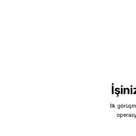
İşin
İlk görüşm
operasyo