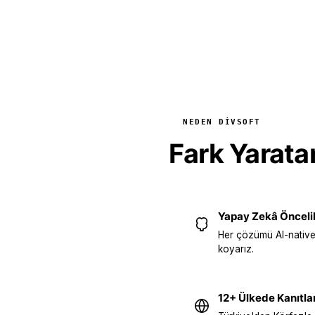
NEDEN DIVSOFT
Fark Yarat
Yapay Zekâ Öncelik
Her çözümü AI-native
koyarız.
12+ Ülkede Kanıtla