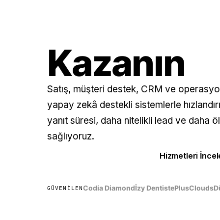
Müşterile
🇹🇷 Türkçe
🇬🇧 English
Kazanın
Demo Talep Et
Satış, müşteri destek, CRM ve operasyon
yapay zekâ destekli sistemlerle hızlandır
yanıt süresi, daha nitelikli lead ve daha 
sağlıyoruz.
Demo Talep Et
Hizmetleri İncel
Codia Diamond
İzy Dentiste
PlusClouds
D
GÜVENILEN